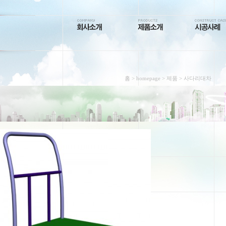
홈
>
homepage
>
제품
> 사다리대차