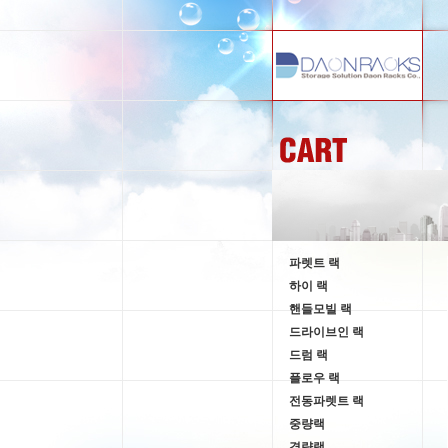
파렛트 랙
하이 랙
핸들모빌 랙
드라이브인 랙
드럼 랙
플로우 랙
전동파렛트 랙
중량랙
경량랙