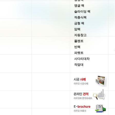
앵글 랙
슬라이딩 랙
적층식랙
금형 랙
암랙
자동창고
플랜트
빈랙
파렛트
사다리대차
작업대